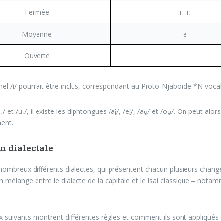
Fermée
i ‧ iː
Moyenne
e
Ouverte
nel /ɨ/ pourrait être inclus, correspondant au Proto-Njaboïde *N vocali
ː/ et /uː/, il existe les diphtongues /ai̯/, /ei̯/, /au̯/ et /ou̯/. On peut a
ent.
n dialectale
e nombreux différents dialectes, qui présentent chacun plusieurs chan
n mélange entre le dialecte de la capitale et le Isai classique ‒ n
x suivants montrent différentes règles et comment ils sont appliqués 