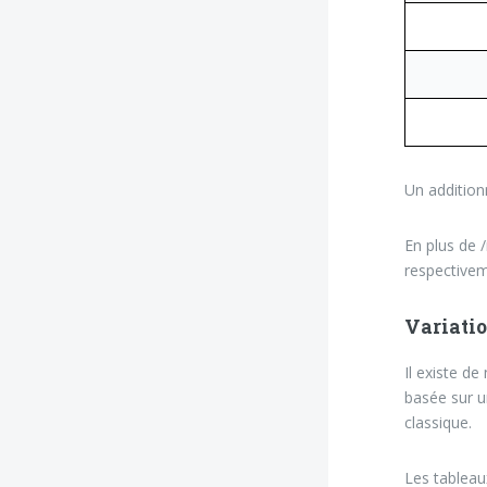
Un addition
En plus de /i
respectivem
Variatio
Il existe d
basée sur u
classique.
Les tableau