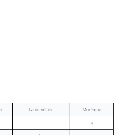
re
Labio-vélaire
Moréïque
ɴ