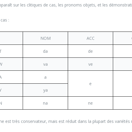
pparaît sur les clitiques de cas, les pronoms objets, et les démonstrat
 cas :
NOM
ACC
T
da
de
W
va
ve
A
a
e
Y
ya
N
na
ne
e est très conservateur, mais est réduit dans la plupart des variété