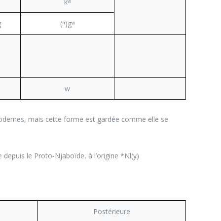
kʷ
g
(ⁿ)gʷ
w
modernes, mais cette forme est gardée comme elle se
ée depuis le Proto-Njaboïde, à l’origine *Nl(y)
Postérieure