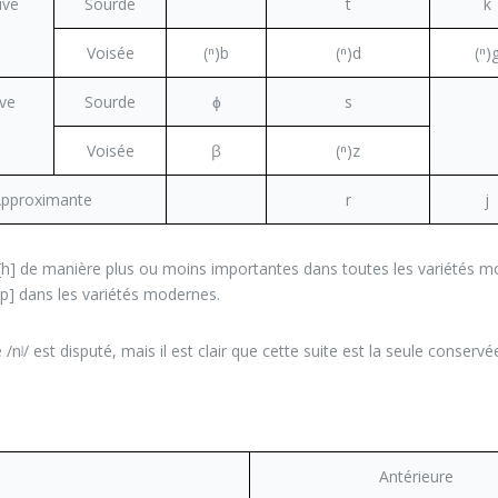
ive
Sourde
t
k
Voisée
(ⁿ)b
(ⁿ)d
(ⁿ)
ive
Sourde
ɸ
s
Voisée
ꞵ
(ⁿ)z
pproximante
r
j
 [h] de manière plus ou moins importantes dans toutes les variétés 
p] dans les variétés modernes.
 /nʲ/ est disputé, mais il est clair que cette suite est la seule conserv
Antérieure