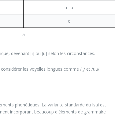
u ‧ uː
o
a
que, devenant [i] ou [u] selon les circonstances.
lors considérer les voyelles longues comme /ii̯/ et /uu̯/
gements phonétiques. La variante standarde du Isai est
otamment incorporant beaucoup d'éléments de grammaire
: