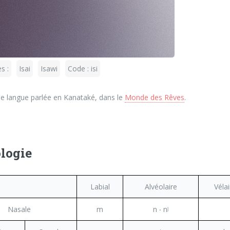
s :
Isai
Isawi
Code : isi
une langue parlée en Kanataké, dans le
Monde des Rêves
.
logie
Labial
Alvéolaire
Vélai
Nasale
m
n ‧ nʲ