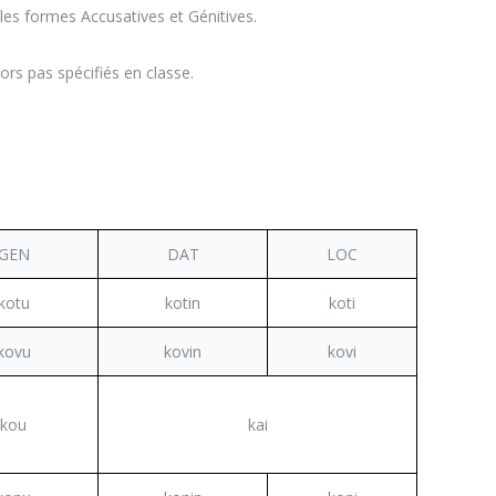
 les formes Accusatives et Génitives.
lors pas spécifiés en classe.
GEN
DAT
LOC
kotu
kotin
koti
kovu
kovin
kovi
kou
kai