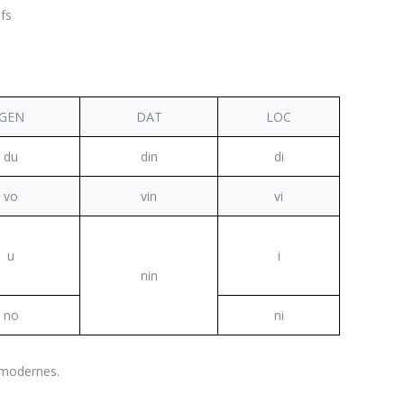
ifs
GEN
DAT
LOC
du
din
di
vo
vin
vi
u
i
nin
no
ni
s modernes.