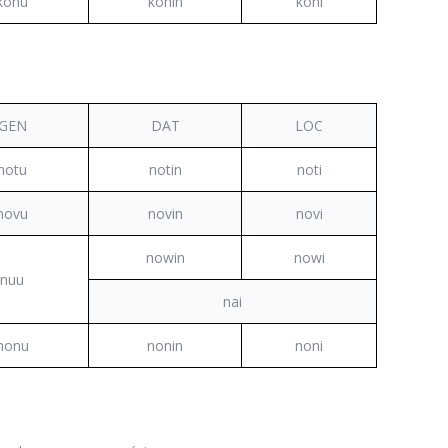
konu
konin
koni
GEN
DAT
LOC
notu
notin
noti
novu
novin
novi
nowin
nowi
nuu
nai
nonu
nonin
noni