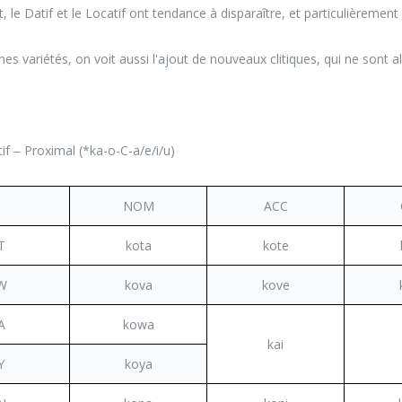
le Datif et le Locatif ont tendance à disparaître, et particulièrement
es variétés, on voit aussi l'ajout de nouveaux clitiques, qui ne sont a
f ‒ Proximal (*ka-o-C-a/e/i/u)
NOM
ACC
T
kota
kote
W
kova
kove
A
kowa
kai
Y
koya