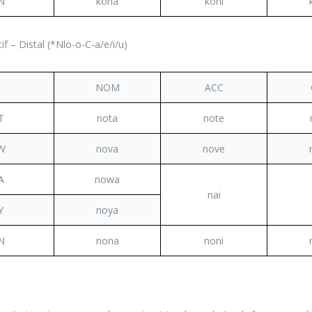
N
kona
koni
f – Distal (*Nlo-o-C-a/e/i/u)
NOM
ACC
T
nota
note
W
nova
nove
A
nowa
nai
Y
noya
N
nona
noni