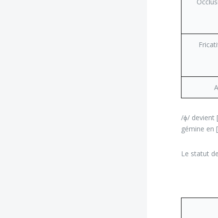
Occlus
Fricat
A
/ɸ/ devient
gémine en [
Le statut de