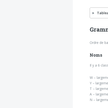
Tablea
Gramm
Ordre de b
Noms
Il y a 6 clas
W – largeme
Y – largeme
T – largemen
A – largeme
N – largeme