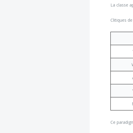
La classe a
Clitiques de
Ce paradigm