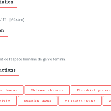
iation
 T1 ; [kʰɑ́.çɑ̀m]
on
ant de l'espèce humaine de genre féminin.
uctions
is : femme
Chháme : chhínme
Elmudikel : gimran
: lyäm
Spasoïen : qama
Valencien : wune
W