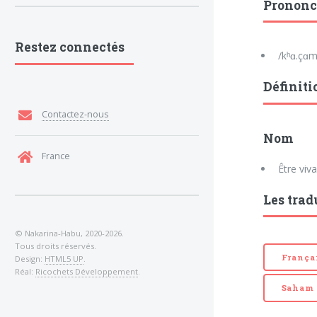
Prononc
Restez connectés
/kʰɑ.çɑm/
Définiti
Contactez-nous
Nom
France
Être viv
Les trad
© Nakarina-Habu, 2020-2026.
Tous droits réservés.
França
Design:
HTML5 UP
.
Réal:
Ricochets Développement
.
Saham 