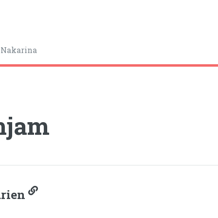
 Nakarina
hjam
arien