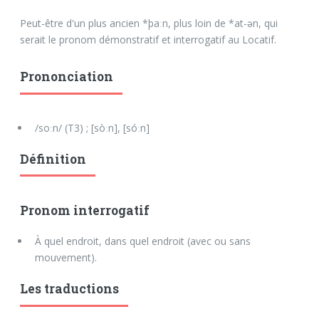
Peut-être d'un plus ancien *þaːn, plus loin de *at-ən, qui
serait le pronom démonstratif et interrogatif au Locatif.
Prononciation
/soːn/ (T3) ; [sòːn], [sóːn]
Définition
Pronom interrogatif
À quel endroit, dans quel endroit (avec ou sans
mouvement).
Les traductions