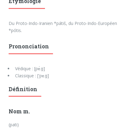
Etymologie
Du Proto-Indo-Iranien *pátiš, du Proto-Indo-Européen
*pótis.
Prononciation
Védique : [pɐ́.t̪i]
Classique : ['pɐ.t̪i]
Définition
Nom m.
(pati)