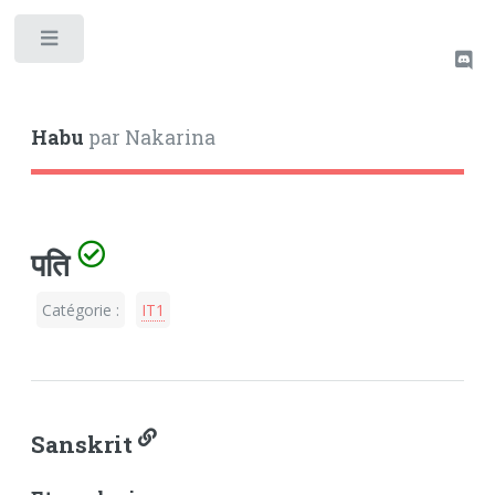
Toggle
Habu
par Nakarina
पति
Catégorie :
IT1
Sanskrit